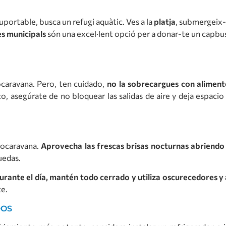
nsuportable, busca un refugi aquàtic. Ves a la
platja
, submergeix-t
es municipals
són una excel·lent opció per a donar-te un capbuss
ocaravana. Pero, ten cuidado,
no la sobrecargues con alimen
asegúrate de no bloquear las salidas de aire y deja espacio pa
tocaravana.
Aprovecha las frescas brisas nocturnas abriendo
uedas.
urante el día, mantén todo cerrado y utiliza oscurecedores y 
e.
DOS