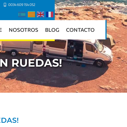
0034 609 154 052
E
NOSOTROS
BLOG
CONTACTO
ON RUEDAS!
EDAS!