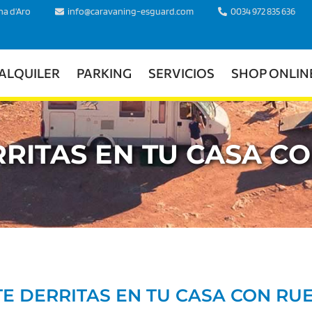
ina d'Aro
info@caravaning-esguard.com
0034 972 835 636
ALQUILER
PARKING
SERVICIOS
SHOP ONLIN
RRITAS EN TU CASA C
TE DERRITAS EN TU CASA CON RU