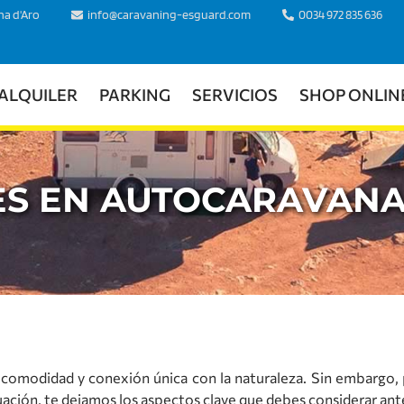
ina d'Aro
info@caravaning-esguard.com
0034 972 835 636
ALQUILER
PARKING
SERVICIOS
SHOP ONLIN
S EN AUTOCARAVANA 
 comodidad y conexión única con la naturaleza. Sin embargo, p
uación, te dejamos los aspectos clave que debes considerar ant