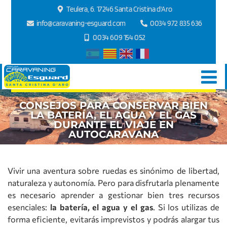
Teulera, 6. 17246 Santa Cristina d'Aro
info@caravaning-esguard.com
0034 972 835 636
0034 609 154 052
CONSEJOS PARA CONSERVAR BIEN
LA BATERÍA, EL AGUA Y EL GAS
DURANTE EL VIAJE EN
AUTOCARAVANA
Vivir una aventura sobre ruedas es sinónimo de libertad,
naturaleza y autonomía. Pero para disfrutarla plenamente
es necesario aprender a gestionar bien tres recursos
esenciales:
la batería, el agua y el gas
. Si los utilizas de
forma eficiente, evitarás imprevistos y podrás alargar tus