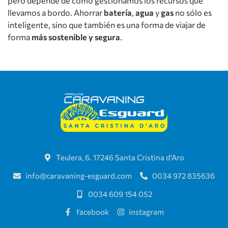
pero depende de cómo gestionamos los recursos que
llevamos a bordo. Ahorrar
batería
,
agua
y
gas
no sólo es
inteligente, sino que también es una forma de viajar de
forma
más sostenible y segura
.
Teulera, 6. 17246 Santa Cristina d'Aro
info@caravaning-esguard.com
0034 972 835636
0034 609 154 052
facebook
instagram