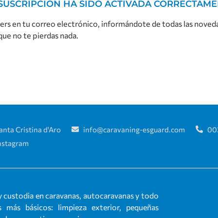
SUSCRIPCIÓN HA SIDO ACTIVADA CORRECTAM
ters en tu correo electrónico, informándote de todas las nove
ue no te pierdas nada.
anta Cristina d'Aro
info@caravaning-esguard.com
00
nstagram
 custodia en caravanas, autocaravanas y todo
 más básicos: limpieza exterior, pequeñas