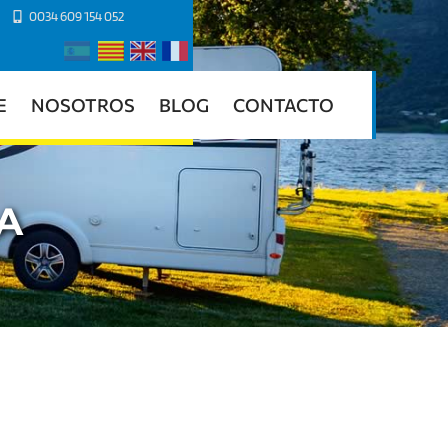
0034 609 154 052
E
NOSOTROS
BLOG
CONTACTO
A