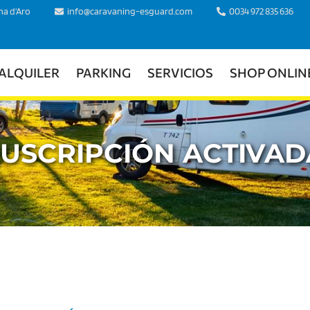
ina d'Aro
info@caravaning-esguard.com
0034 972 835 636
ALQUILER
PARKING
SERVICIOS
SHOP ONLIN
SUSCRIPCIÓN ACTIVAD