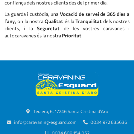
confiança dels nostres clients des del primer dia.
La guarda i custòdia, una
Vocació de servei de 365 dies a
l’any
, on la nostra
Qualitat
és la
Tranquilitat
dels nostres
clients, i la
Seguretat
de les vostres caravanes i
autocaravanes és la nostra
Prioritat
.
Teulera, 6. 17246 Santa Cristina d'Aro
info@caravaning-esguard.com
0034 972 835636
0034 609 154 052