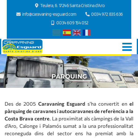
Teulera, 6. 17246 Santa Cristina d'Aro
info@caravaning-esguard.com
0034 972 835 636
0034 609 154 052
PÀRQUING
Des de 2005
Caravaning Esguard
s’ha convertit en
el
pàrquing de caravanes i autocaravanes de referència a la
Costa Brava centre
. La proximitat als càmpings de la Vall
d’Aro, Calonge i Palamós sumat a la una professionalitat
reconeguda dins del sector ens ha premiat amb la