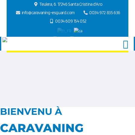
Teulera, 6. 17246 Santa Cristina d'Aro
info@caravaning-esguard.com
0034 972 835 636
0034 609 154 052
BIENVENU À
CARAVANING