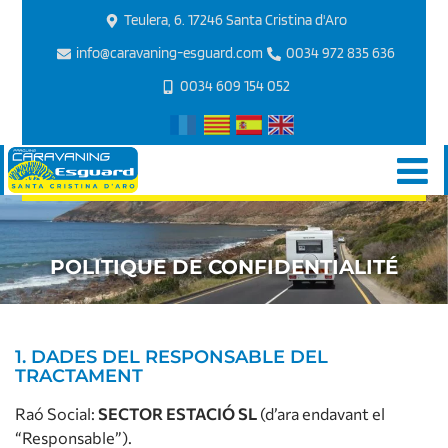
Teulera, 6. 17246 Santa Cristina d'Aro
info@caravaning-esguard.com
0034 972 835 636
0034 609 154 052
POLITIQUE DE CONFIDENTIALITÉ
1. DADES DEL RESPONSABLE DEL
TRACTAMENT
Raó Social:
SECTOR ESTACIÓ SL
(d’ara endavant el
“Responsable”).