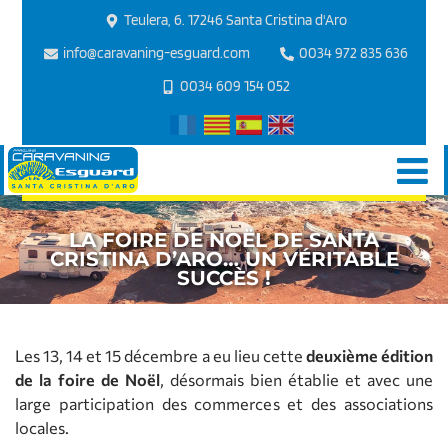
Teulera, 6. 17246 Santa Cristina d'Aro
info@caravaning-esguard.com
0034 972 835 636
0034 609 154 052
LA FOIRE DE NOËL DE SANTA
CRISTINA D’ARO… UN VÉRITABLE
SUCCÈS !
Les 13, 14 et 15 décembre a eu lieu cette
deuxième édition
de la foire de Noël
, désormais bien établie et avec une
large participation des commerces et des associations
locales.