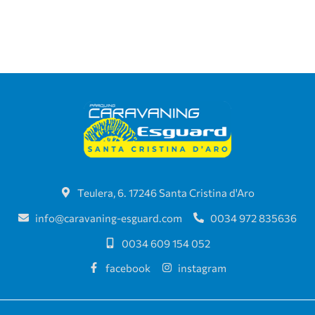
Teulera, 6. 17246 Santa Cristina d'Aro
info@caravaning-esguard.com
0034 972 835636
0034 609 154 052
facebook
instagram